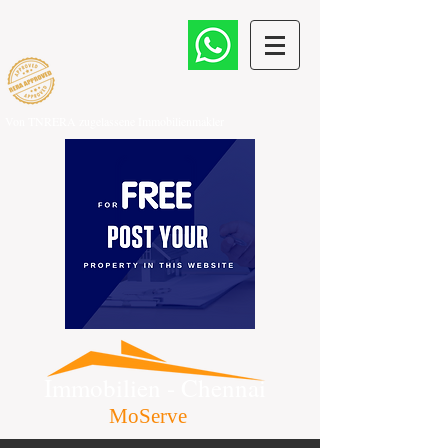
Von TNRERA zugelassene Immobilienmakler
​
Immobilien - Chennai
MoServe