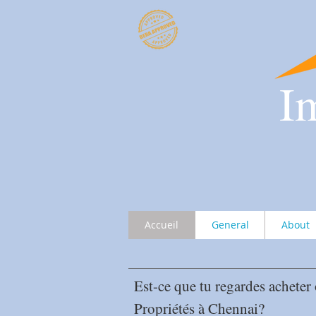
​
I
Accueil
General
About
Est-ce que tu regardes
​
acheter
Propriétés à Chennai?
​