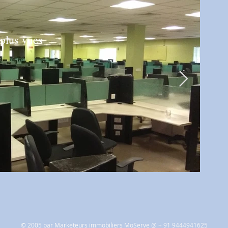
 plus vues
© 2005 par
​
Marketeurs immobiliers MoServe @ + 91 9444941625