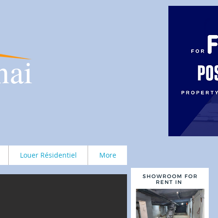
nai
Louer Résidentiel
More