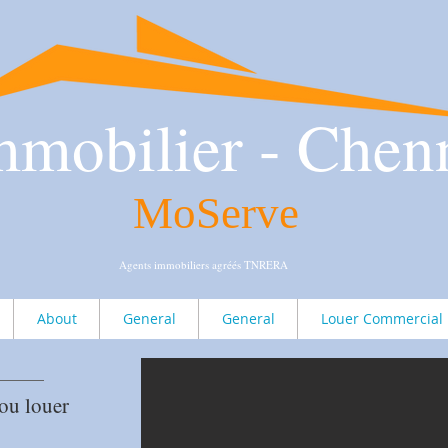
mmobilier - Chen
MoServe
Agents immobiliers agréés TNRERA
About
General
General
Louer Commercial
 ou louer