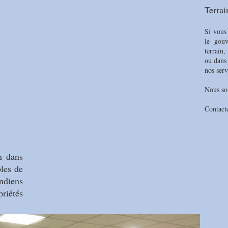
Terra
Si vous
le gou
terrain
ou dans
nos serv
Nous so
Contact
n dans
bles de
indiens
riétés
.