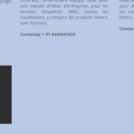
l'intérieur, entièrement équipé, idéal pour
idéal p
plage,
une maison d'hôtes d'entreprise, pour les
pour l
familles d'expatriés MNC, toutes les
les in
installations, y compris les produits blancs,
blancs,
sont fournies.
Contac
Contactez + 91 9444941625