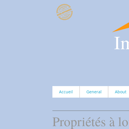
​
I
Accueil
General
About
Propriétés à l