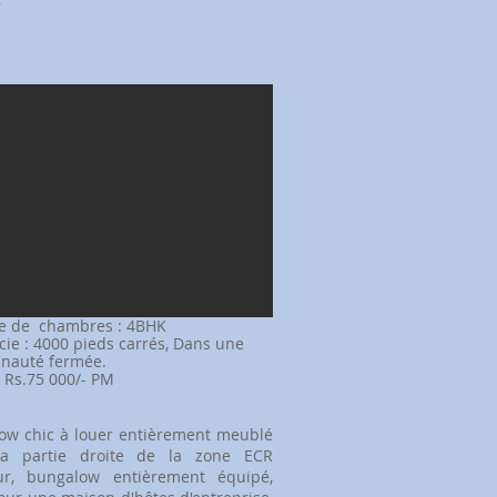
re de
chambres : 4BHK
cie : 4000 pieds carrés, Dans une
auté fermée.
 : Rs.75 000/- PM
ow chic à louer entièrement meublé
la partie droite de la zone ECR
ur, bungalow entièrement équipé,