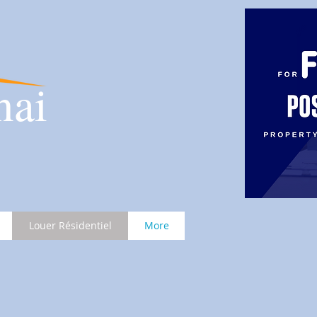
nai
Louer Résidentiel
More