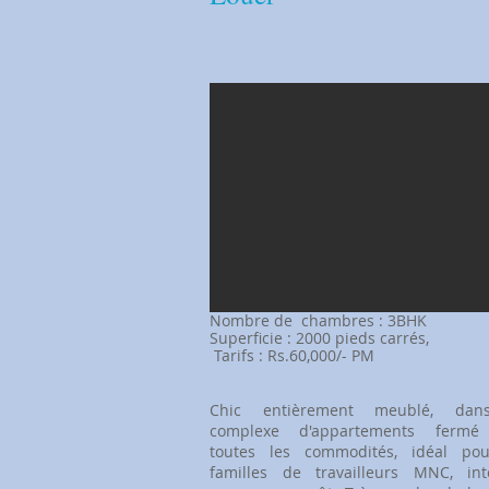
​Nombre de
chambres : 3BHK
Superficie : 2000 pieds carrés,
​
Tarifs : Rs.60,000/- PM
Chic entièrement meublé, da
complexe d'appartements fermé
toutes les commodités, idéal pou
familles de travailleurs MNC, int