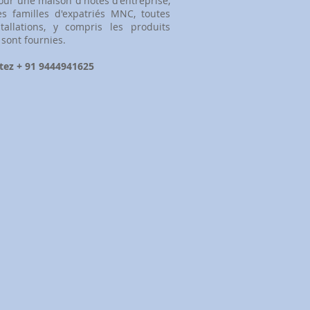
our une maison d'hôtes d'entreprise,
es familles d'expatriés MNC, toutes
stallations, y compris les produits
 sont fournies.
tez + 91 9444941625