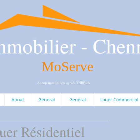
mmobilier - Chen
MoServe
Agents immobiliers agréés TNRERA
About
General
General
Louer Commercial
ouer Résidentiel