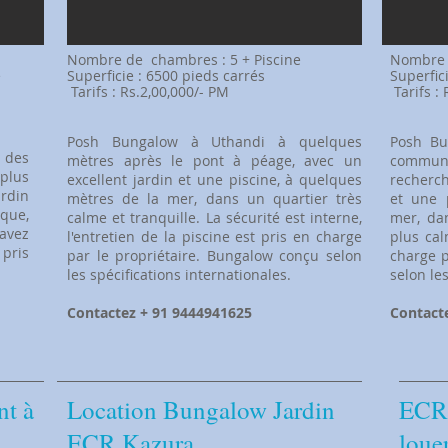
​Nombre de
chambres : 5 + Piscine
​Nombr
e
Superficie : 6500 pieds carrés
Superfic
​
Tarifs : Rs.2,00,000/- PM
​
Tarifs :
Posh Bungalow à Uthandi à quelques
Posh Bu
 des
mètres après le pont à péage, avec un
commu
plus
excellent jardin et une piscine, à quelques
recherch
ardin
mètres de la mer, dans un quartier très
et une 
que,
calme et tranquille. La sécurité est interne,
mer, dan
 avez
l'entretien de la piscine est pris en charge
plus cal
 pris
par le propriétaire. Bungalow conçu selon
charge p
les spécifications internationales.
selon les
Contactez + 91 9444941625
Contact
nt à
​Location Bungalow Jardin
​ECR
ECR Kazura
loue