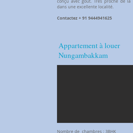
conçu avec goût. Très proche de la 
dans une excellente localité.
Contactez + 91 9444941625
Appartement à louer
Nungambakkam​
​Nombre de
chambres : 3BHK